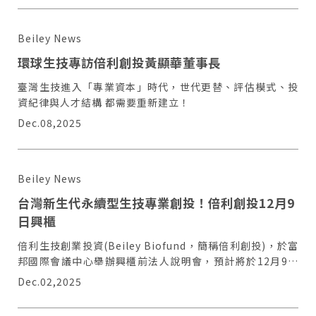
Beiley News
環球生技專訪倍利創投黃顯華董事長
臺灣生技進入「專業資本」時代，世代更替、評估模式、投
資紀律與人才結構 都需要重新建立！
Dec.08,2025
Beiley News
台灣新生代永續型生技專業創投！倍利創投12月9
日興櫃
倍利生技創業投資(Beiley Biofund，簡稱倍利創投)，於富
邦國際會議中心舉辦興櫃前法人說明會，預計將於12月9日
登興櫃、股票代號7882
Dec.02,2025