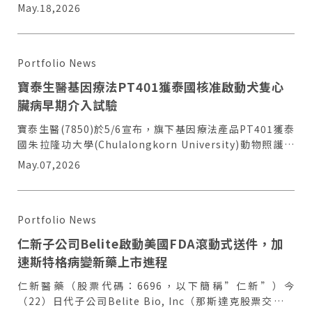
新一代細胞治療產品之核心技術。
May.18,2026
Portfolio News
寶泰生醫基因療法PT401獲泰國核准啟動犬隻心
臟病早期介入試驗
寶泰生醫(7850)於5/6宣布，旗下基因療法產品PT401獲泰
國朱拉隆功大學(Chulalongkorn University)動物照護及
使用委員會(IACUC)核准，將啟動犬隻B1期黏液性二尖瓣疾
May.07,2026
病(myxomatous mitral valve disease, MMVD)先導型田
間試驗。
Portfolio News
仁新子公司Belite啟動美國FDA滾動式送件，加
速斯特格病變新藥上市進程
仁新醫藥（股票代碼：6696，以下簡稱”仁新”）今
（22）日代子公司Belite Bio, Inc（那斯達克股票交易代