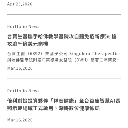
碼：BLTE，以下簡稱”Belite”）公告，Belite已正式向
Apr.23,2026
美國FDA提出治療斯特格病變新藥LBS-
008（Tinlarebant）之新藥查驗登記申請（NDA）滾動式
送件程序。
Portfolio News
台寶生醫攜手哈佛教學醫院攻自體免疫新療法 搶
攻逾千億美元商機
台寶生醫（6892）美國子公司 Singulera Therapeutics
與哈佛醫學院附設布萊根婦女醫院（BWH）簽署三年研究合
作協議
Mar.16,2026
Portfolio News
倍利創投投資夥伴「祥宏健康」全台首座智慧AI長
照示範場域正式啟用，深耕數位健康佈局
Mar.16,2026