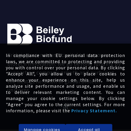
Bridging science and capital to empower
In compliance with EU personal data protection
laws, we are committed to protecting and providing
biotech innovation. We go beyond funding by
you with control over your personal data. By clicking
supporting company growth and nurturing
"Accept All", you allow us to place cookies to
enhance your experience on this site, help us
the next generation of global biotech
analyze site performance and usage, and enable us
unicorns.
to deliver relevant marketing content. You can
manage your cookie settings below. By clicking
"Agree" you agree to the current settings. For more
information, please visit the
Privacy Statement.
Manage cookies
Accept all