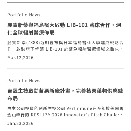
Portfolio News
麗寶新藥與福島醫大啟動 LIB-101 臨床合作，深
化全球輻射醫療佈局
麗寶新藥(7888)近期宣布與日本福島醫科大學達成戰略合
作，啟動旗下新藥 LIB-101 於緊急輻射醫療領域之臨床試
驗。
Mar.12,2026
Portfolio News
吉晟生技啟動苗栗新廠計畫，完善核醫藥物供應鏈
布局
由本公司投資的創新生技公司 VerImmune在今年於美國舊
金山舉行的 RESI JPM 2026 Innovator's Pitch Challeng
中，從全球超過90家參與企業中脫穎而出，榮獲第二名殊
Jan.23,2026
榮！