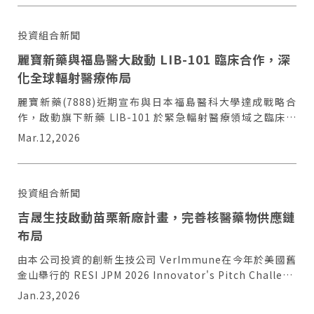
投資組合新聞
麗寶新藥與福島醫大啟動 LIB-101 臨床合作，深
化全球輻射醫療佈局
麗寶新藥(7888)近期宣布與日本福島醫科大學達成戰略合
作，啟動旗下新藥 LIB-101 於緊急輻射醫療領域之臨床試
驗。
Mar.12,2026
投資組合新聞
吉晟生技啟動苗栗新廠計畫，完善核醫藥物供應鏈
布局
由本公司投資的創新生技公司 VerImmune在今年於美國舊
金山舉行的 RESI JPM 2026 Innovator's Pitch Challeng
中，從全球超過90家參與企業中脫穎而出，榮獲第二名殊
Jan.23,2026
榮！