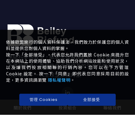
依據歐盟施行的個人資料保護法，我們致力於保護您的個人資
料並提供您對個人資料的掌握。
按一下「全部接受」，代表您允許我們置放 Cookie 來提升您
連結科學與資本，賦能生技醫療創新。我們提供的
在本網站上的使用體驗、協助我們分析網站效能和使用狀況，
不僅是資金，更是陪伴企業成長的全方位資源，致
以及讓我們投放相關聯的行銷內容。您可以在下方管理
Cookie 設定。 按一下「同意」即代表您同意採用目前的設
力於培育下一代全球生技獨角獸。
定，更多資訊請瀏覽
隱私權聲明
。
管理 Cookies
全部接受
關於我們
投資組合
聯絡我們
EXPLORE
INVESTORS
關於我們
公司治理