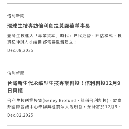
倍利新聞
環球生技專訪倍利創投黃顯華董事長
臺灣生技進入「專業資本」時代，世代更替、評估模式、投
資紀律與人才結構 都需要重新建立！
Dec.08,2025
倍利新聞
台灣新生代永續型生技專業創投！倍利創投12月9
日興櫃
倍利生技創業投資(Beiley Biofund，簡稱倍利創投)，於富
邦國際會議中心舉辦興櫃前法人說明會，預計將於12月9日
登興櫃、股票代號7882
Dec.02,2025