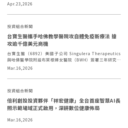
碼：BLTE，以下簡稱”Belite”）公告，Belite已正式向
Apr.23,2026
美國FDA提出治療斯特格病變新藥LBS-
008（Tinlarebant）之新藥查驗登記申請（NDA）滾動式
送件程序。
投資組合新聞
台寶生醫攜手哈佛教學醫院攻自體免疫新療法 搶
攻逾千億美元商機
台寶生醫（6892）美國子公司 Singulera Therapeutics
與哈佛醫學院附設布萊根婦女醫院（BWH）簽署三年研究合
作協議
Mar.16,2026
投資組合新聞
倍利創投投資夥伴「祥宏健康」全台首座智慧AI長
照示範場域正式啟用，深耕數位健康佈局
Mar.16,2026