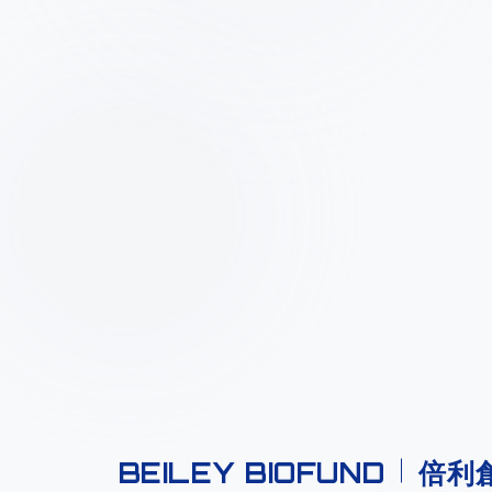
BEILEY BIOFUND
倍利