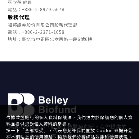
巫欣蓓 經理
電話：+886-2-8979-5678
股務代理
福邦證券股份有限公司股務代理部
電話：+886-2-2371-1658
地址：臺北市中正區忠孝西路一段6號6樓
依據歐盟施行的個人資料保護法，我們致力於保護您的個人資
料並提供您對個人資料的掌握。
連結科學與資本，賦能生技醫療創新。我們提供的
按一下「全部接受」，代表您允許我們置放 Cookie 來提升您
不僅是資金，更是陪伴企業成長的全方位資源，致
在本網站上的使用體驗、協助我們分析網站效能和使用狀況，