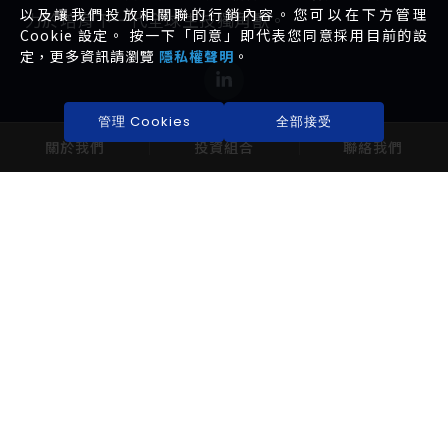
以及讓我們投放相關聯的行銷內容。您可以在下方管理
力於培育下一代全球生技獨角獸。
Cookie 設定。 按一下「同意」即代表您同意採用目前的設
定，更多資訊請瀏覽
隱私權聲明
。
管理 Cookies
全部接受
關於我們
投資組合
聯絡我們
EXPLORE
INVESTORS
關於我們
公司治理
投資組合
財務報告
最新動態
股東專區
10041 臺北市中正區忠孝西路一段6號14樓