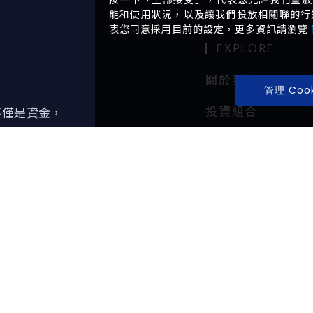
能和使用狀況，以及讓我們投放相關聯的行銷內
表您同意採用目前的設定，更多資訊請瀏覽
EXPLORE
關於我們
管理 Cook
投資組合
不僅是資金，
代全球生技獨
最新動態
+886-2-8979-5678
ir@beileybiofund.co