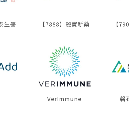
寶泰生醫
【7888】麗寶新藥
【79
僅必需的
Cookies
同意
VerImmune
磐