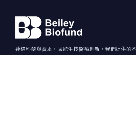
連結科學與資本，賦能生技醫療創新。我們提供的
更是陪伴企業成長的全方位資源，致力於培育下一
角獸。
10041 臺北市中正區忠孝西路一段6號14樓