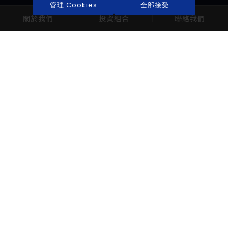
管理 Cookies
全部接受
關於我們
投資組合
聯絡我們
EXPLORE
INVESTORS
關於我們
公司治理
投資組合
財務報告
最新動態
股東專區
10041 臺北市中正區忠孝西路一段6號14樓
+886-2-8979-5678
ir@beileybiofund.com