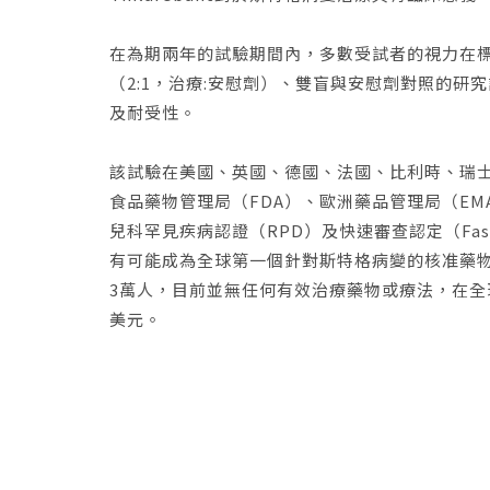
在為期兩年的試驗期間內，多數受試者的視力在標
（2:1，治療:安慰劑）、雙盲與安慰劑對照的研究
及耐受性。
該試驗在美國、英國、德國、法國、比利時、瑞士、荷
食品藥物管理局（FDA）、歐洲藥品管理局（EM
兒科罕見疾病認證（RPD）及快速審查認定（Fast Tr
有可能成為全球第一個針對斯特格病變的核准藥
3萬人，目前並無任何有效治療藥物或療法，在全球
美元。