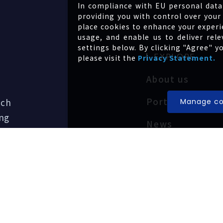
In compliance with EU personal data
providing you with control over your 
place cookies to enhance your experi
usage, and enable us to deliver re
settings below. By clicking "Agree" y
EXPLORE
please visit the
Privacy Statement.
About us
Portfolio
ech
Manage co
ing
News
ation of