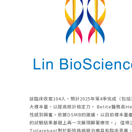
該臨床收案104人，預計2025年第4季完成（
大樣本量，以提高統計檢定力。 Belite醫務長He
性感到興奮。依據DSMB的建議，以目前樣本量繼
的試驗結果基礎上再一次展現顯著療效。」 值得
Tinlarebant對於斯特格病變治療具有臨床意