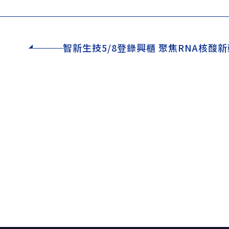
智新生技5/8登錄興櫃 聚焦RNA核酸