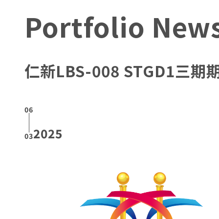
Portfolio New
仁新LBS-008 STGD1
06
2025
03