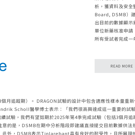
析，獲資料及安全監測委員
Board, DS
出目前的數據顯示
單位新藥核准申請
所有受試者完成一
READ MORE
包括3個月追蹤期）。 DRAGON試驗的設計中包含適應性樣本量
ndrik Scholl醫學博士表示：「我們很高興達成這一重要的試驗
續試驗，我們有望如期於2025年第4季完成試驗（包括3個月追
注意的是，DSMB在期中分析階段即建議直接提交目前數據供法
義。 此外，DSMB表示Tinlarebant具有良好的耐受性，且