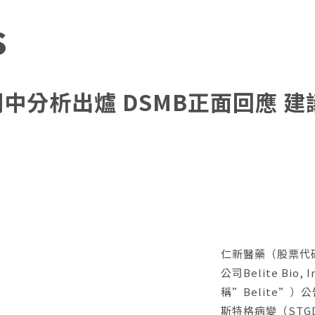
s
三期期中分析出爐 DSMB正面回應
仁新醫藥（股票代碼
公司Belite Bi
稱”Belite”）公
斯特格病變（STG