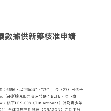
 建議數據供新藥核准申請
：6696，以下簡稱”仁新”）今（27）日代子
o, Inc（那斯達克股票交易代碼：BLTE，以下簡
告，旗下LBS-008（Tinlarebant）針對青少年
D1）全球臨床三期試驗（DRAGON）之期中分