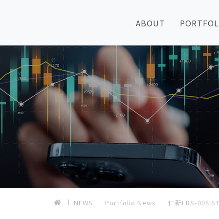
ABOUT
PORTFOL
NEWS
Portfolio News
仁新LBS-008