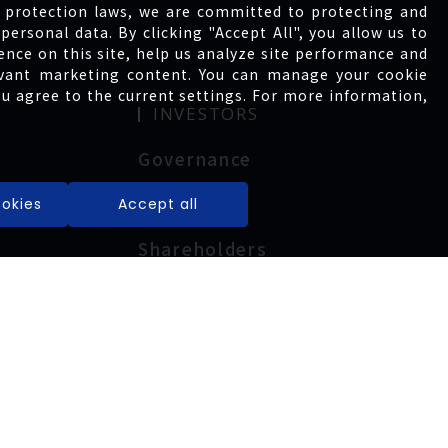
 protection laws, we are committed to protecting and
personal data. By clicking "Accept All", you allow us to
ence on this site, help us analyze site performance and
levant marketing content. You can manage your cookie
ou agree to the current settings. For more information,
INVESTORS
Governance
Financial
okies
Accept all
Shareholders
Service