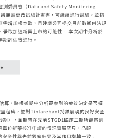
會（Data and Safety Monitoring
MB）建議無需更改試驗計畫書，可繼續進行試驗，並指
無需增加樣本數，且建議公司提交目前數據供法規
，爭取加速新藥上市的可能性。 本次期中分析於
年期評估後進行。
◆
重新估算，將根據期中分析觀察到的療效決定是否擴
里程碑，並對Tinlarebant持續展現的良好安全
蹤期），並期待在先前STGD1臨床二期所觀察到
規單位新藥核准申請的情況實屬罕見，凸顯
所展現的安全性與先前觀察結果及其作用機轉一致。