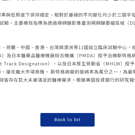
準與低照度下保持穩定，相對於基線的平均變化均少於三個字母。
試驗，主要療效指標為透過視網膜影像量測視網膜萎縮區域（DDAF
蘭、中國、香港、台灣與澳洲等11國設立臨床試驗中心，總計納入1
Necessary
Cookies
Approve
A）及日本醫藥品醫療機器綜合機構（PMDA）授予治療斯特格病
ack Designation），以及日本厚生勞動省（MHLW）授予先驅
物，搶攻龐大市場商機。 斯特格病變的發病率為萬分之一，為最
皆存在巨大未被滿足的醫療需求。根據美國投資銀行的研究報告，預
Back to list