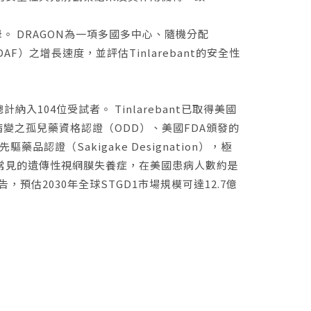
 DRAGON為一項多國多中心、隨機分配
）之增長速度，並評估Tinlarebant的安全性
04位受試者。 Tinlarebant已取得美國
變之孤兒藥資格認證（ODD）、美國FDA頒發的
藥品認證（Sakigake Designation），極
常見的遺傳性視網膜失養症，在美國患病人數約是
估2030年全球STGD1市場規模可達12.7億