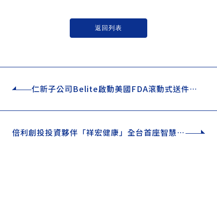
返回列表
仁新子公司Belite啟動美國FDA滾動式送件，
加速斯特格病變新藥上市進程
僅必需的
Cookies
同意
倍利創投投資夥伴「祥宏健康」全台首座智慧AI
長照示範場域正式啟用，深耕數位健康佈局