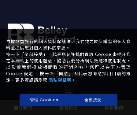
依據歐盟施行的個人資料保護法，我們致力於保護您的個人資
料並提供您對個人資料的掌握。
按一下「全部接受」，代表您允許我們置放 Cookie 來提升您
連結科學與資本，賦能生技醫療創新。我們提供的
在本網站上的使用體驗、協助我們分析網站效能和使用狀況，
不僅是資金，更是陪伴企業成長的全方位資源，致
以及讓我們投放相關聯的行銷內容。您可以在下方管理
Cookie 設定。 按一下「同意」即代表您同意採用目前的設
力於培育下一代全球生技獨角獸。
定，更多資訊請瀏覽
隱私權聲明
。
管理 Cookies
全部接受
關於我們
投資組合
聯絡我們
EXPLORE
INVESTORS
關於我們
公司治理