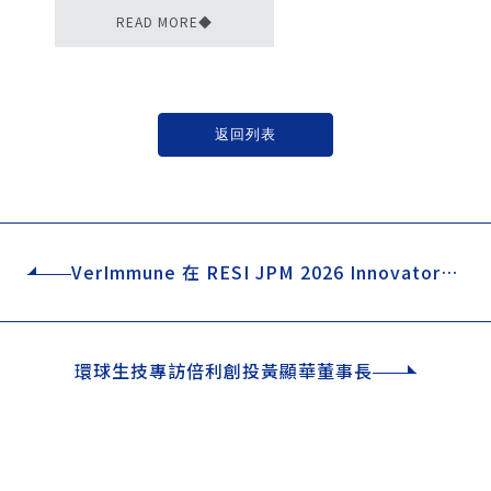
READ MORE◆
返回列表
僅必需的
Cookies
同意
VerImmune 在 RESI JPM 2026 Innovator's
Pitch Challenge 獲獎 — 展現突破性免疫療法
潛力
環球生技專訪倍利創投黃顯華董事長