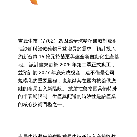
吉晟生技（7762）為因應全球精準醫療對放射性
診斷與治療藥物日益增長的需求，預計投入約新
台幣 15 億元於苗栗興建全新自動化生產基地。
該計畫規劃於 2026 年第二季正式動工，並預計於
2027 年底完成投產，這不僅是公司規模化的重要
里程，也象徵其在國內核藥供應鏈的布局進入新
階段。 放射性藥物因具備特殊的半衰期限制，生
產與配送的時效性是該產業的核心技術門檻之
一。
吉晟生技繼先前併購禮曼生技並納入高雄路竹廠
後，結合現有的新莊廠與即將興建的苗栗新廠，